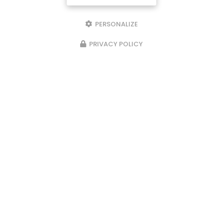
Email
PERSONALIZE
Téléphone
PRIVACY POLICY
Message
J'autorise ce site à conserver l'ensemble des données transmises dans
ce formulaire pour faciliter le suivi et le traitement de ma demande.
(Aucune exploitation commerciale ne sera faite des données conservées.
Voir notre
politique de confidentialité
)