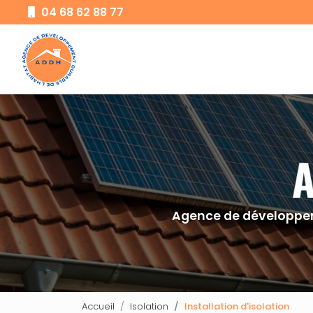
Aller
04 68 62 88 77
au
Navigation principale
contenu
principal
Agence de développem
Accueil
Isolation
Installation d'isolation