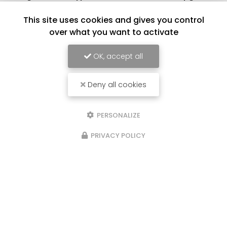
186 Rue Louis Braille
This site uses cookies and gives you control
66000 Perpignan
over what you want to activate
04 68 62 88 77
OK, accept all
Lundi au vendredi :
9h - 12h / 14h - 17h
Deny all cookies
Voir
+
d'infos sur
facebook
PERSONALIZE
PRIVACY POLICY
Envoyez un message
Nom Prénom
Société