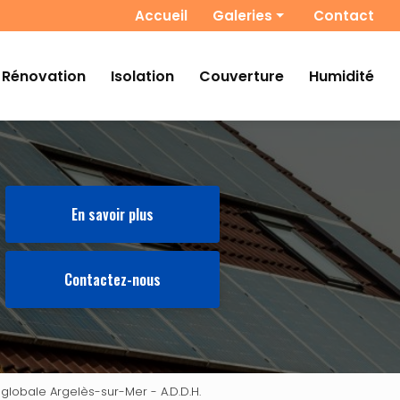
 secondaire
Accueil
Galeries
Contact
Photovoltaïques
Rénovation
Isolation
Couverture
Humidité
Chauffage
Rénovation
Isolation
Couverture
Humidité
En savoir plus
Contactez-nous
 globale Argelès-sur-Mer - A.D.D.H.