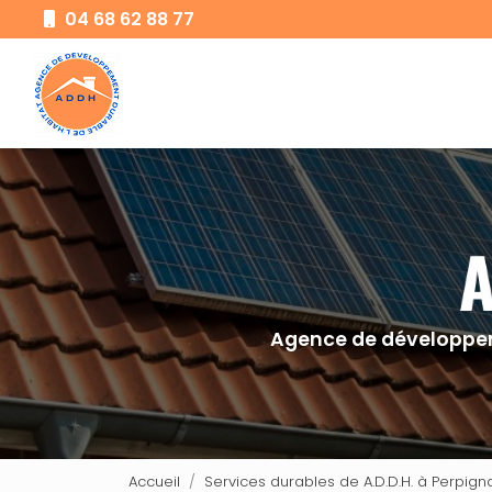
Aller
04 68 62 88 77
au
Navigation principale
contenu
principal
Agence de développem
Accueil
Services durables de A.D.D.H. à Perpig