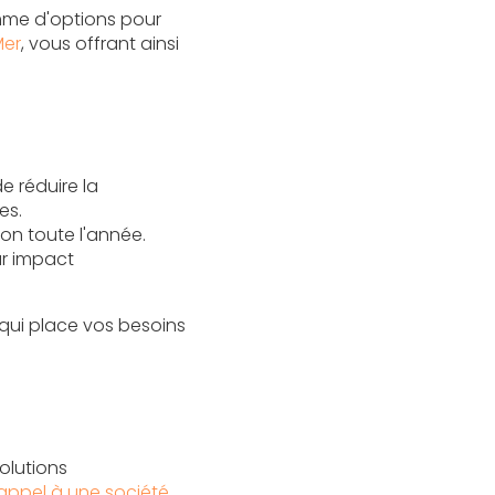
amme d'options pour
Mer
, vous offrant ainsi
e réduire la
es.
n toute l'année.
ur impact
qui place vos besoins
olutions
 appel à une société