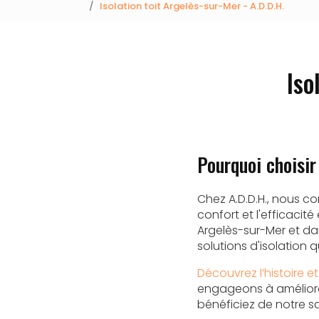
Isolation toit Argelès-sur-Mer - A.D.D.H.
Iso
Pourquoi choisir
Chez A.D.D.H., nous 
confort et l'efficacit
Argelès-sur-Mer et da
solutions d'isolation 
Découvrez l’histoire et
engageons à améliorer
bénéficiez de notre s