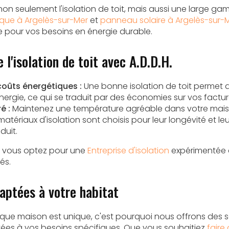
 non seulement l'isolation de toit, mais aussi une large g
que à Argelès-sur-Mer
et
panneau solaire à Argelès-sur-
 pour vos besoins en énergie durable.
 l'isolation de toit avec A.D.D.H.
oûts énergétiques :
Une bonne isolation de toit permet d
rgie, ce qui se traduit par des économies sur vos factur
é :
Maintenez une température agréable dans votre maiso
atériaux d'isolation sont choisis pour leur longévité et le
duit.
., vous optez pour une
Entreprise d'isolation
expérimentée 
és.
aptées à votre habitat
ue maison est unique, c'est pourquoi nous offrons des s
ées à vos besoins spécifiques. Que vous souhaitiez
faire