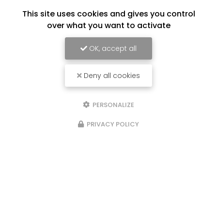
186 Rue Louis Braille
This site uses cookies and gives you control
66000 Perpignan
over what you want to activate
04 68 62 88 77
Lundi au vendredi :
OK, accept all
9h - 12h / 14h - 17h
Deny all cookies
Voir
+
d'infos sur
facebook
PERSONALIZE
PRIVACY POLICY
Envoyez un message
Nom Prénom
Société