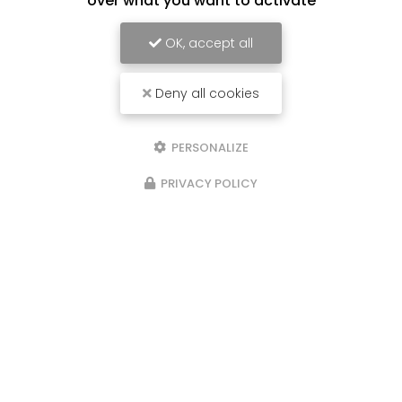
over what you want to activate
Lundi au vendredi :
9h - 12h / 14h - 17h
OK, accept all
Voir
+
d'infos sur
Deny all cookies
facebook
PERSONALIZE
PRIVACY POLICY
Envoyez un message
Nom Prénom
Société
Email