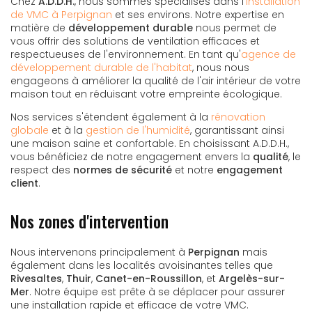
Chez
A.D.D.H.
, nous sommes spécialisés dans l'
installation
de VMC à Perpignan
et ses environs. Notre expertise en
matière de
développement durable
nous permet de
vous offrir des solutions de ventilation efficaces et
respectueuses de l'environnement. En tant qu'
agence de
développement durable de l'habitat
, nous nous
engageons à améliorer la qualité de l'air intérieur de votre
maison tout en réduisant votre empreinte écologique.
Nos services s'étendent également à la
rénovation
globale
et à la
gestion de l'humidité
, garantissant ainsi
une maison saine et confortable. En choisissant A.D.D.H.,
vous bénéficiez de notre engagement envers la
qualité
, le
respect des
normes de sécurité
et notre
engagement
client
.
Nos zones d'intervention
Nous intervenons principalement à
Perpignan
mais
également dans les localités avoisinantes telles que
Rivesaltes
,
Thuir
,
Canet-en-Roussillon
, et
Argelès-sur-
Mer
. Notre équipe est prête à se déplacer pour assurer
une installation rapide et efficace de votre VMC.