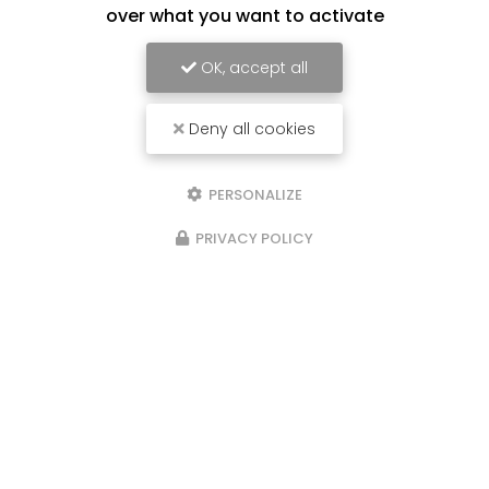
04 68 62 88 77
over what you want to activate
Lundi au vendredi :
9h - 12h / 14h - 17h
OK, accept all
Voir
+
d'infos sur
Deny all cookies
facebook
PERSONALIZE
PRIVACY POLICY
Envoyez un message
Nom Prénom
Société
Email