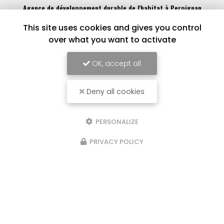
Agence de développement durable de l'habitat à Perpignan
186 Rue Louis Braille
This site uses cookies and gives you control
66000 Perpignan
over what you want to activate
04 68 62 88 77
OK, accept all
Lundi au vendredi :
9h - 12h / 14h - 17h
Deny all cookies
Voir
+
d'infos sur
facebook
PERSONALIZE
PRIVACY POLICY
Envoyez un message
Nom Prénom