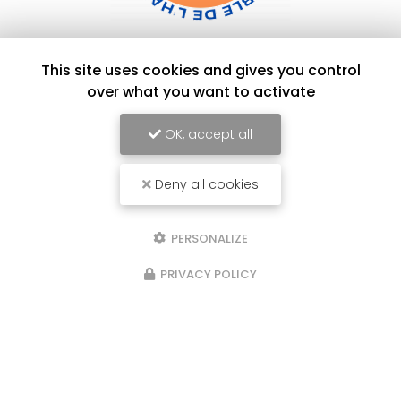
Agence de développement durable de l'habitat à Perpignan
This site uses cookies and gives you control
186 Rue Louis Braille
over what you want to activate
66000 Perpignan
04 68 62 88 77
OK, accept all
Lundi au vendredi :
9h - 12h / 14h - 17h
Deny all cookies
Voir
+
d'infos sur
facebook
PERSONALIZE
PRIVACY POLICY
Envoyez un message