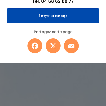
Tél.
04 68 62 88 77
Envoyer un message
Partagez cette page
Facebook
X
Email