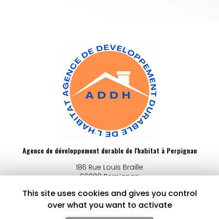
Agence de développement durable de l'habitat à Perpignan
186 Rue Louis Braille
66000 Perpignan
04 68 62 88 77
This site uses cookies and gives you control
over what you want to activate
Lundi au vendredi :
9h - 12h / 14h - 17h