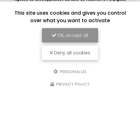
186 Rue Louis Braille
This site uses cookies and gives you control
66000 Perpignan
over what you want to activate
04 68 62 88 77
OK, accept all
Lundi au vendredi :
9h - 12h / 14h - 17h
Deny all cookies
Voir
+
d'infos sur
facebook
PERSONALIZE
PRIVACY POLICY
Envoyez un message
Nom Prénom