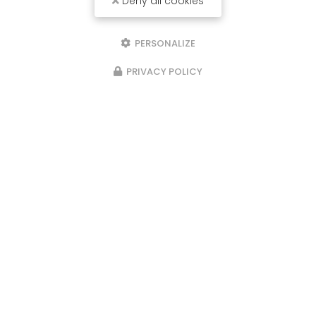
Deny all cookies
PERSONALIZE
Envoyez un message
PRIVACY POLICY
Nom Prénom
Société
Email
Téléphone
Message