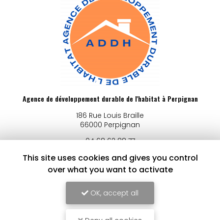
Agence de développement durable de l'habitat à Perpignan
186 Rue Louis Braille
66000 Perpignan
04 68 62 88 77
Lundi au vendredi :
This site uses cookies and gives you control
9h - 12h / 14h - 17h
over what you want to activate
Voir
+
d'infos sur
OK, accept all
facebook