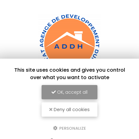
This site uses cookies and gives you control
over what you want to activate
Agence de développement durable de l'habitat à Perpignan
186 Rue Louis Braille
OK, accept all
66000 Perpignan
04 68 62 88 77
Deny all cookies
Lundi au vendredi :
9h - 12h / 14h - 17h
PERSONALIZE