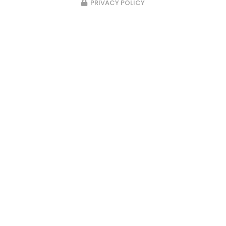
Voir
+
d'infos sur
PRIVACY POLICY
facebook
Envoyez un message
Nom Prénom
Société
Email
Téléphone
Message