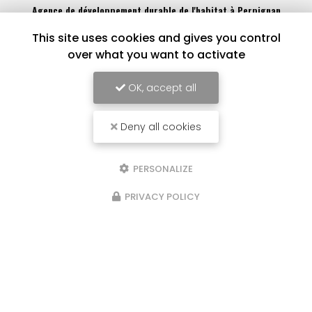
Agence de développement durable de l'habitat à Perpignan
186 Rue Louis Braille
This site uses cookies and gives you control
66000 Perpignan
over what you want to activate
04 68 62 88 77
OK, accept all
Lundi au vendredi :
9h - 12h / 14h - 17h
Deny all cookies
Voir
+
d'infos sur
facebook
PERSONALIZE
PRIVACY POLICY
Envoyez un message
Nom Prénom