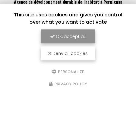
Agence de développement durable de l'habitat à Perpignan
186 Rue Louis Braille
This site uses cookies and gives you control
66000 Perpignan
over what you want to activate
04 68 62 88 77
OK, accept all
Lundi au vendredi :
9h - 12h / 14h - 17h
Deny all cookies
Voir
+
d'infos sur
facebook
PERSONALIZE
PRIVACY POLICY
Envoyez un message
Nom Prénom